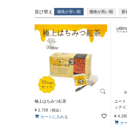
並び替え
価格が安い順
価格が高い順
新
極上はちみつ紅茶
ユート
ッグイ
¥
1,728
税込
¥
4,18
カートに入れる
カ