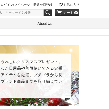
ログイン/マイページ
新規会員登録
お気に入り
カート
0
About Us
てうれしいクリスマスプレゼント。
わった日用品や普段使いできる定番
ドアイテムを厳選。プチプラから長
イブランド商品までを取り揃えてい