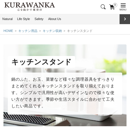
0
MENU
Natural
Life Style
Safety
About Us
HOME
キッチン用品
キッチン収納
キッチンスタンド
キッチンスタンド
鍋のふた、お玉、菜箸など様々な調理器具をすっきり
まとめてくれる
キッチンスタンド
を取り揃えておりま
す。シンプルで汎用性が高いデザインなので様々な使
い方ができます。季節や生活スタイルに合わせて工夫
したい商品です。