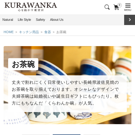
0
MENU
Natural
Life Style
Safety
About Us
HOME
キッチン用品
食器
お茶碗
お茶碗
丈夫で割れにくく日常使いしやすい長崎県波佐見焼の
お茶碗
を取り揃えております。オシャレなデザインで
夫婦茶碗は結婚祝いや誕生日ギフトにもぴったり。枚
方にもちなんだ「くらわんか碗」が人気。