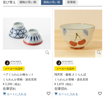
並び替え
価格が安い順
価格が高い順
新着順
メーカー欠品中
メーカー欠品中
ペアくらわんか碗セット
翔芳窯・飯碗 さくらんぼ
くらわんか茶碗・波佐見焼
くらわんか茶碗・波佐見焼
¥
2,200
¥
1,870
税込
税込
在庫切れ
在庫切れ
カートに入れる
カートに入れる