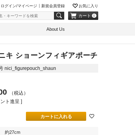
ログイン/マイページ
新規会員登録
お気に入り
カート
0
About Us
I ニキ ショーンフィギアポーチ
号
nici_figurepouch_shaun
00
税込
ント進呈 ]
カートに入れる
約27cm