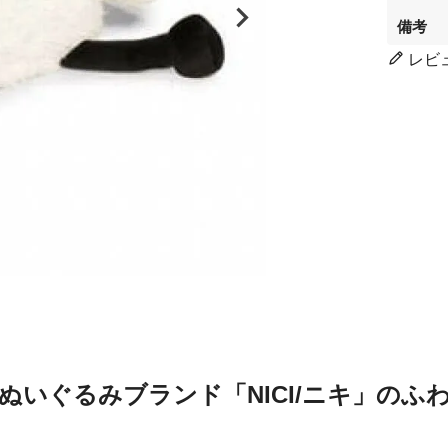
備考
レビ
ぬいぐるみブランド「NICI/ニキ」のふ