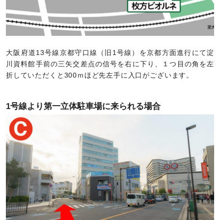
大阪府道13号線京都守口線（旧1号線）を京都方面進行にて淀
川資料館手前の三矢交差点の信号を右に下り、１つ目の角を左
折していただくと300ｍほど先左手に入口がございます。
1号線より第一立体駐車場に来られる場合