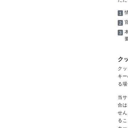
ク
クッ
キー
る場
当サ
合は
せん
るこ