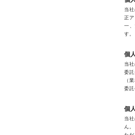
当社
正ア
一、
す。
個
当社
委託
（業
委託
個
当社
ん。
ただ