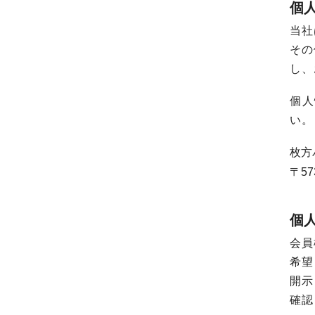
個
当社
その
し、
個人
い。
枚方
57
個
会員
希望
開示
確認