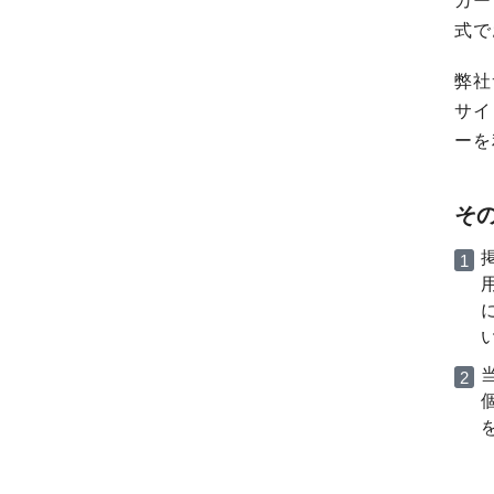
カー
式で
弊社
サイ
ーを
そ