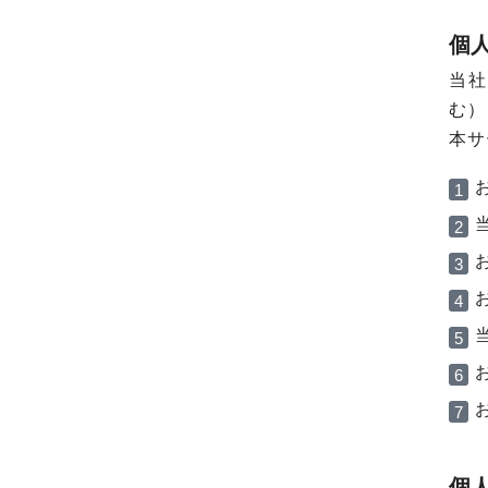
個
当社
む）
本サ
個