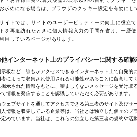
ト・お客様自身の購入履歴の表示以外の目的でクッキーを
お求めになる場合は、ブラウザのクッキー設定を有効にし
サイトでは、サイトのユーザービリティーの向上に役立て
トを再度訪れたときに個人情報入力の手間が省け、一層便
利用しているページがあります。
の他インターネット上のプライバシーに関する確認
掲示板など、誰もがアクセスできるインターネット上で自発的
用者によって収集され使用される可能性があることに留意して
に掲示された情報をもとに、望ましくないメッセージを受け取
いて情報を発信することを認識していただく必要があります。
当ウェブサイトを通じてアクセスできる第三者のサイト及びサ
個人情報を収集している企業等は、当社とは独立した個々のプ
を定めています。当社は、これらの独立した第三者の規約や活