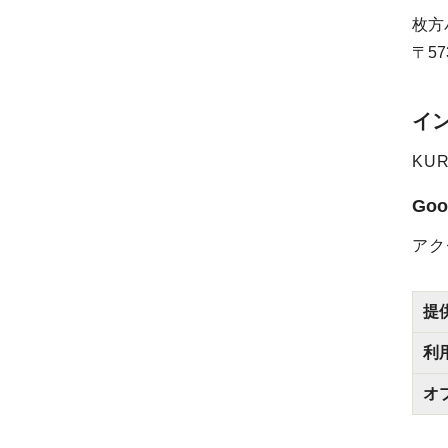
枚方
57
イ
KU
Goo
アク
提
利
オ