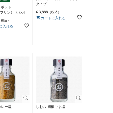
タイプ
トロボット
¥
3,888
税込
（モフリン） カシオ
カートに入れる
税込
に入れる
カレー塩
しお八 胡椒ごま塩