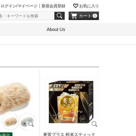
ログイン/マイページ
新規会員登録
お気に入り
カート
0
About Us
麦茶プラス 粉末スティック
せ商品