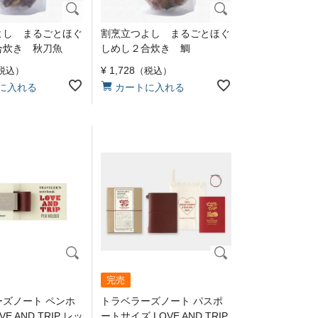
よし まるごとほぐ
割烹立つよし まるごとほぐ
合炊き 秋刀魚
しめし２合炊き 鯛
¥
1,728
税込
税込
に入れる
カートに入れる
完売
ズノート ペンホ
トラベラーズノート パスポ
E AND TRIP レッ
ートサイズ LOVE AND TRIP