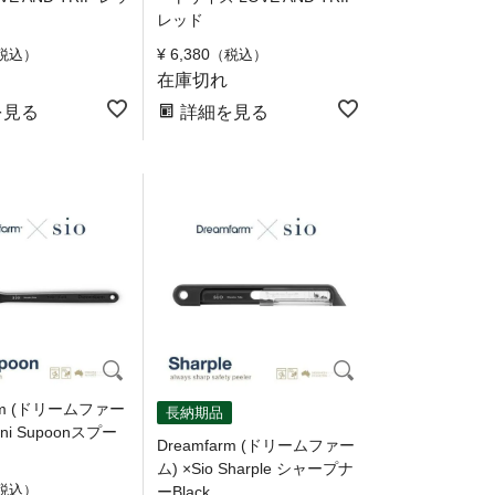
レッド
¥
6,380
税込
税込
在庫切れ
を見る
詳細を見る
arm (ドリームファー
長納期品
ini Supoonスプー
Dreamfarm (ドリームファー
ム) ×Sio Sharple シャープナ
税込
ーBlack