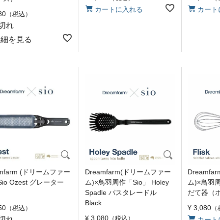
カートに入れる
カート
80
税込
切れ
詳細を見る
amfarm (ドリームファー
Dreamfarm(ドリームファー
Dreamf
Sio Ozest グレーター
ム)×鳥羽周作「Sio」 Holey
ム)×鳥羽周作
Spadle パスタレードル
だて器（ホ
Black
50
¥
3,080
税込
¥
3,080
税込
切れ
カート