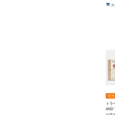
カ
完売
トラベ
AND
ーサ