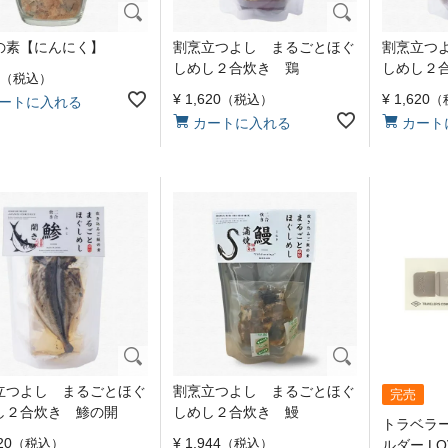
の素【にんにく】
割烹立つよし まるごとほぐ
割烹立つ
しめし２合炊き 鶏
しめし２
税込
¥
1,620
¥
1,620
税込
ートに入れる
カートに入れる
カート
立つよし まるごとほぐ
割烹立つよし まるごとほぐ
完売
し２合炊き 鯵の開
しめし２合炊き 鰻
トラベラー
20
¥
1,944
税込
税込
ルダー LOV