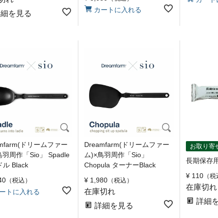
カートに入れる
詳細を見る
amfarm(ドリームファー
Dreamfarm(ドリームファー
お取り寄
鳥羽周作「Sio」 Spadle
ム)×鳥羽周作「Sio」
長期保存
ル Black
Chopula ターナーBlack
¥
110
税
40
¥
1,980
税込
税込
在庫切れ
在庫切れ
ートに入れる
詳細
詳細を見る