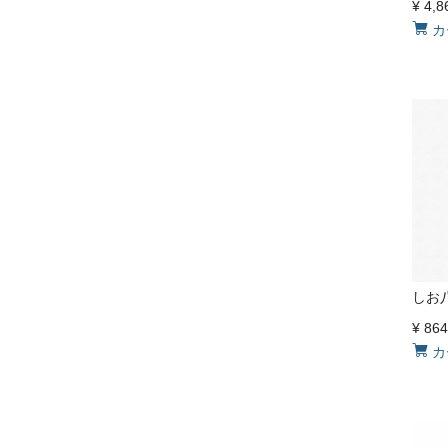
¥
4,8
カ
しお
¥
864
カ