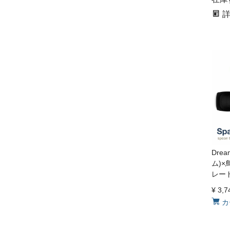
Dre
ム)×
レード
¥
3,7
カ