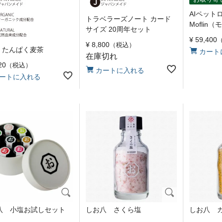
AIペッ
トラベラーズノート カード
Moflin
サイズ 20周年セット
¥
59,400
¥
8,800
税込
ea たんぱく麦茶
カート
在庫切れ
20
税込
カートに入れる
ートに入れる
八 小塩お試しセット
しお八 さくら塩
しお八 