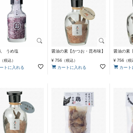
八 うめ塩
醤油の素【かつお・昆布味】
醤油の素
¥
756
¥
756
税込
税込
税
ートに入れる
カートに入れる
カート