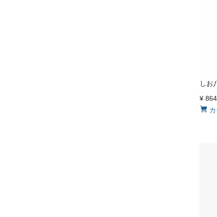
しお
¥
864
カ