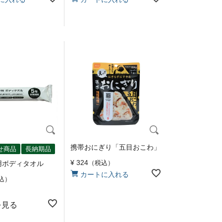
携帯おにぎり「五目おこわ」
せ商品
長納期品
¥
324
税込
用ボディタオル
カートに入れる
込
を見る