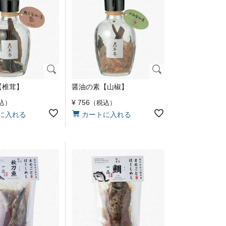
【椎茸】
醤油の素【山椒】
¥
756
込
税込
に入れる
カートに入れる