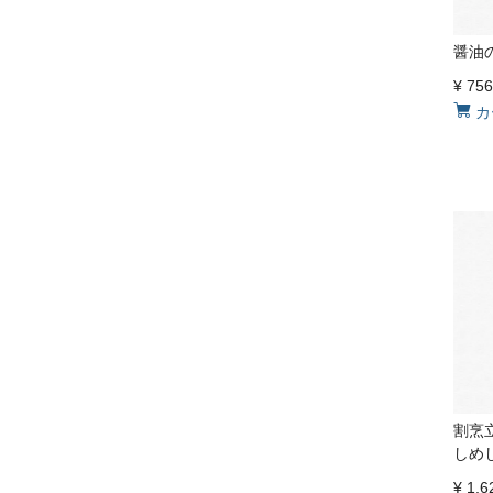
醤油
¥
756
カ
割烹
しめ
¥
1,6