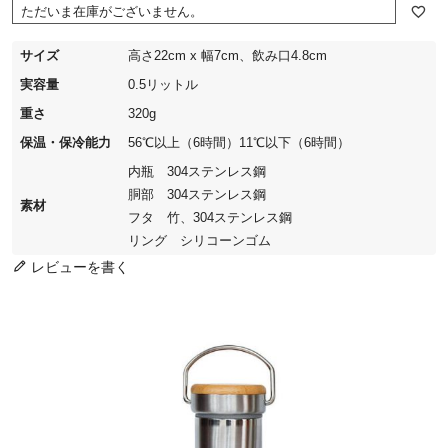
ただいま在庫がございません。
サイズ
高さ22cm x 幅7cm、飲み口4.8cm
実容量
0.5リットル
重さ
320g
保温・保冷能力
56℃以上（6時間）11℃以下（6時間）
内瓶 304ステンレス鋼
胴部 304ステンレス鋼
素材
フタ 竹、304ステンレス鋼
リング シリコーンゴム
レビューを書く