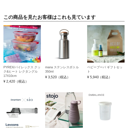
この商品を見たお客様はこれも見ています
PYREX/パイレックス クッ
mana ステンレスボトル
ベビーブーバ ギフトセッ
ク&ヒート レクタングル
350ml
ト
17X10cm
¥
3,520
（税込）
¥
5,940
（税込）
¥
2,420
（税込）