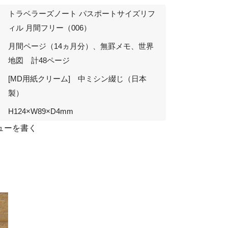
トラベラーズノート パスポートサイズリフ
ィル 月間フリー（006）
月間ページ（14ヵ月分）、無罫メモ、世界
地図 計48ページ
[MD用紙クリーム] 中ミシン綴じ（日本
製）
H124×W89×D4mm
ューを書く