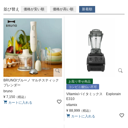
並び替え
価格が安い順
価格が高い順
新着順
BRUNO/ブルーノ マルチスティック
お取り寄せ商品
ブレンダー
コンビニ後払い不可
bruno
Vitamix/バイタミックス Explorain
¥
7,150
税込
E310
カートに入れる
vitamix
¥
88,999
税込
カートに入れる