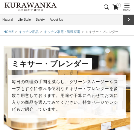
0
MENU
Natural
Life Style
Safety
About Us
HOME
キッチン用品
キッチン家電・調理家電
ミキサー・ブレンダー
ミキサー・ブレンダー
毎日の料理の手間を減らし、グリーンスムージーやス
ープもすぐに作れる便利な
ミキサー・ブレンダー
を多
数ご用意しております。用途や予算に合わせてお気に
入りの商品を選んでみてください。特集ページでレシ
ピもご紹介しています。