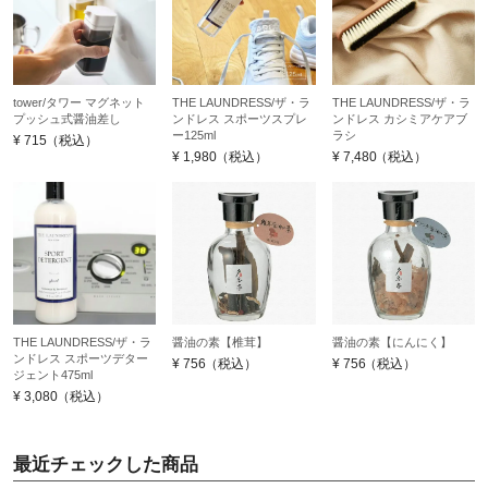
tower/タワー マグネット
THE LAUNDRESS/ザ・ラ
THE LAUNDRESS/ザ・ラ
プッシュ式醤油差し
ンドレス スポーツスプレ
ンドレス カシミアケアブ
ー125ml
ラシ
¥
715
（税込）
¥
1,980
（税込）
¥
7,480
（税込）
THE LAUNDRESS/ザ・ラ
醤油の素【椎茸】
醤油の素【にんにく】
ンドレス スポーツデター
¥
756
（税込）
¥
756
（税込）
ジェント475ml
¥
3,080
（税込）
最近チェックした商品