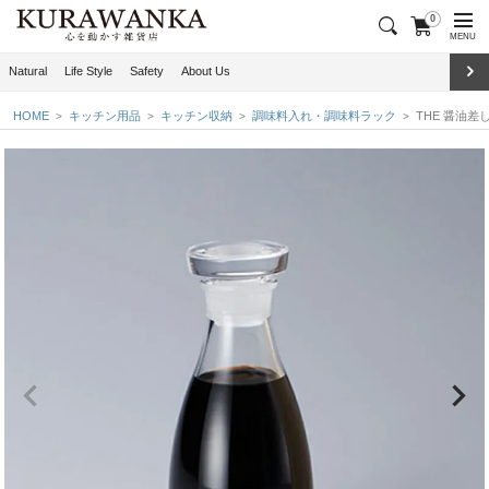
0
MENU
Natural
Life Style
Safety
About Us
HOME
キッチン用品
キッチン収納
調味料入れ・調味料ラック
THE 醤油差し