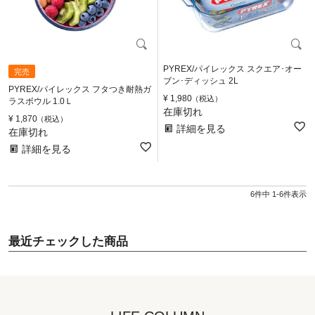
PYREX/パイレックス スクエア･オー
完売
ブン･ディッシュ 2L
PYREX/パイレックス フタつき耐熱ガ
¥
1,980
税込
ラスボウル 1.0Ｌ
在庫切れ
¥
1,870
税込
詳細を見る
在庫切れ
詳細を見る
6
件中
1
-
6
件表示
最近チェックした商品