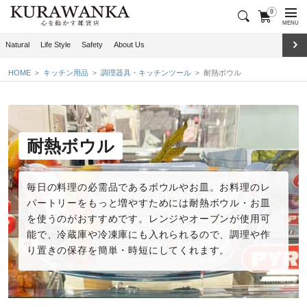
0
MENU
Natural
Life Style
Safety
About Us
HOME
キッチン用品
調理器具・キッチンツール
耐熱ボウル
耐熱ボウル
毎日の料理の必需品であるボウルやお皿。お料理のレ
パートリーをもっと増やすためには耐熱ボウル・お皿
を使うのがおすすめです。レンジやオーブンが使用可
能で、冷蔵庫や冷凍庫にも入れられるので、調理や作
り置きの保存を簡単・時短にしてくれます。