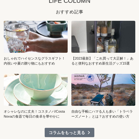
LIFE COLUMN
おすすめ記事
おしゃれでハイセンスなグラスギフト！
【2023最新】「これ買って大正解！」あ
内祝いや夏の贈り物にもおすすめ
ると便利なおすすめ新生活グッズ15選
オシャレなのに丈夫！コスタノバ/Costa
自由な手帳にハマる人も多い「トラベラ
Novaの食器で毎日の食卓を華やかに
ーズノート」とは？おすすめの使い方
コラムをもっと見る