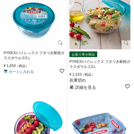
PYREX/パイレックス フタつき耐熱ガ
お取り寄せ商品
ラスボウル 0.5Ｌ
PYREX/パイレックス フタつき耐熱ガ
¥
1,650
税込
ラスボウル 2.0Ｌ
カートに入れる
¥
2,310
税込
在庫切れ
詳細を見る