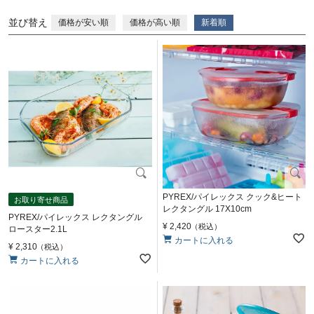
並び替え
価格が安い順
価格が高い順
新着順
PYREX/パイレックス クック&ヒート
お取り寄せ商品
レクタングル 17X10cm
PYREX/パイレックス レクタングル
¥
2,420
税込
ロースター2.1L
カートに入れる
¥
2,310
税込
カートに入れる