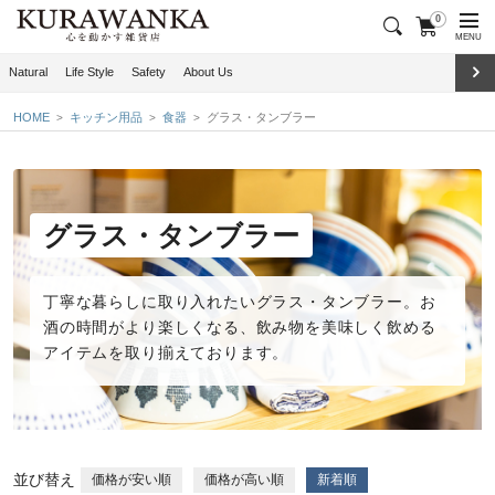
0
MENU
Natural
Life Style
Safety
About Us
HOME
キッチン用品
食器
グラス・タンブラー
グラス・タンブラー
丁寧な暮らしに取り入れたい
グラス・タンブラー
。お
酒の時間がより楽しくなる、飲み物を美味しく飲める
アイテムを取り揃えております。
並び替え
価格が安い順
価格が高い順
新着順