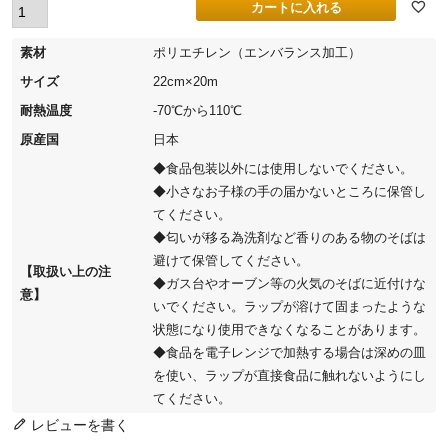
カートに入れる
素材
ポリエチレン（エンバランス加工）
サイズ
22cm×20m
耐熱温度
-70℃から110℃
原産国
日本
◆食品包装以外には使用しないでください。
◆小さなお子様の手の届かないところに保管し
てください。
◆匂いが移る為洗剤など香りのある物のそばは
避けて保管してください。
【取扱い上の注
◆ガス台やオーブン等の火気のそばに近付けな
意】
いでください。ラップが溶けて固まったような
状態になり使用できなくなることがあります。
◆食品を電子レンジで加熱する場合は深めの皿
を使い、ラップが直接食品に触れないようにし
てください。
レビューを書く