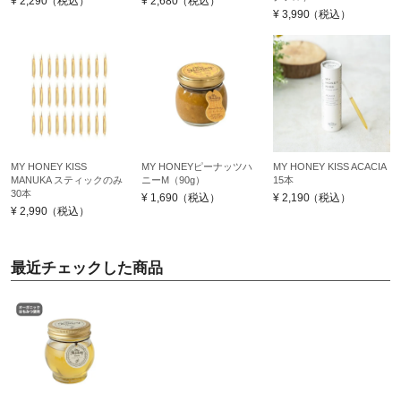
¥
2,290
（税込）
¥
2,680
（税込）
¥
3,990
（税込）
MY HONEY KISS
MY HONEYピーナッツハ
MY HONEY KISS ACACIA
MANUKA スティックのみ
ニーM（90g）
15本
30本
¥
1,690
（税込）
¥
2,190
（税込）
¥
2,990
（税込）
最近チェックした商品