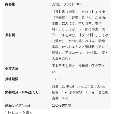
内容量
具1匹、ダシ汁350ml
【具】鯛（国産）、たれ（しょうゆ
（本醸造）、砂糖、みりん、ごま油、
米酢、にんにく、すりゴマ、香辛
料）、しょうが、（一部に小麦・大
原材料
豆・ごまを含む）【ダシ汁】しょうゆ
（混合）、かつお節、みりん、砂糖、
食塩、かつおエキス／調味料（アミノ
酸等）、アルコール、（一部に小麦・
大豆を含む）
直射日光を避け、冷暗所で保存下さ
保存方法
い。
賞味期限
150日
熱量：237Kcal たんぱく質：33.8g
栄養成分（100gあたり）
脂質：4.9g 炭水化物：15.3g 食塩相
当量：8.9g
商品サイズ(mm)
160X240X70
レビューを書く