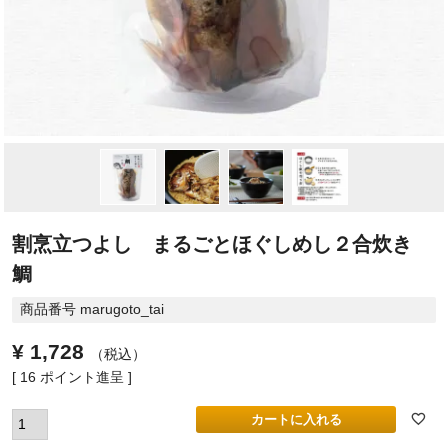
割烹立つよし まるごとほぐしめし２合炊き
鯛
商品番号
marugoto_tai
¥
1,728
税込
[
16
ポイント進呈 ]
カートに入れる