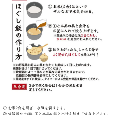
① お米2合を研ぎ、水気を切ります。
② 炊飯器や土鍋に①と本品の具と出汁を加えて炊き上げます。