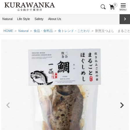
0
MENU
Natural
Life Style
Safety
About Us
HOME
Natural
食品・食料品
食トレンド・こだわり
割烹立つよし まるご