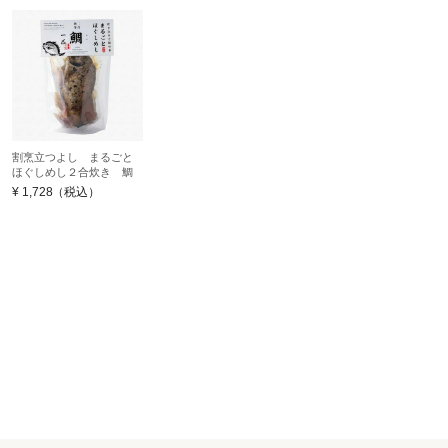
割烹立つよし まるごと
ほぐしめし２合炊き 鯛
¥
1,728
（税込）