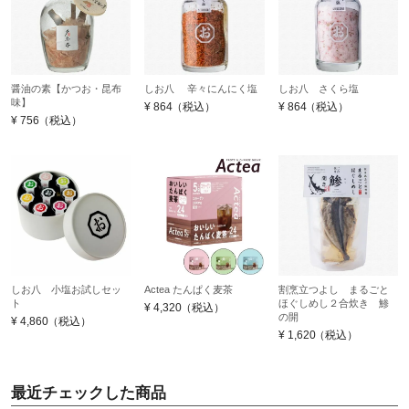
醤油の素【かつお・昆布
しお八 辛々にんにく塩
しお八 さくら塩
味】
¥
864
（税込）
¥
864
（税込）
¥
756
（税込）
しお八 小塩お試しセッ
Actea たんぱく麦茶
割烹立つよし まるごと
ト
ほぐしめし２合炊き 鯵
¥
4,320
（税込）
の開
¥
4,860
（税込）
¥
1,620
（税込）
最近チェックした商品