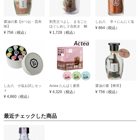
醤油の素【かつお・昆布
割烹立つよし まるごと
しお八 辛々にんにく塩
味】
ほぐしめし２合炊き 鯛
¥
864
（税込）
¥
756
（税込）
¥
1,728
（税込）
しお八 小塩お試しセッ
Actea たんぱく麦茶
醤油の素【椎茸】
ト
¥
4,320
（税込）
¥
756
（税込）
¥
4,860
（税込）
最近チェックした商品