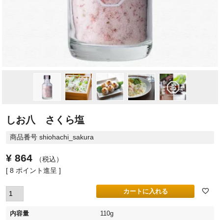
しお八 さくら塩
商品番号
shiohachi_sakura
¥
864
税込
[
8
ポイント進呈 ]
カートに入れる
内容量
110g