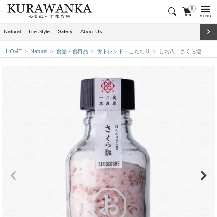
0
MENU
Natural
Life Style
Safety
About Us
HOME
Natural
食品・食料品
食トレンド・こだわり
しお八 さくら塩