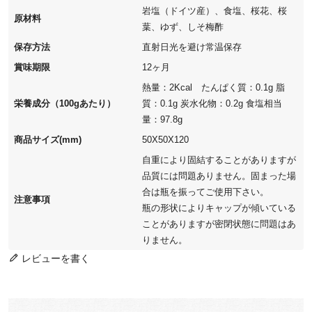
岩塩（ドイツ産）、食塩、桜花、桜
原材料
葉、ゆず、しそ梅酢
保存方法
直射日光を避け常温保存
賞味期限
12ヶ月
熱量：2Kcal たんぱく質：0.1g 脂
栄養成分（100gあたり）
質：0.1g 炭水化物：0.2g 食塩相当
量：97.8g
商品サイズ(mm)
50X50X120
自重により固結することがありますが
品質には問題ありません。固まった場
合は瓶を振ってご使用下さい。
注意事項
瓶の形状によりキャップが傾いている
ことがありますが密閉状態に問題はあ
りません。
レビューを書く