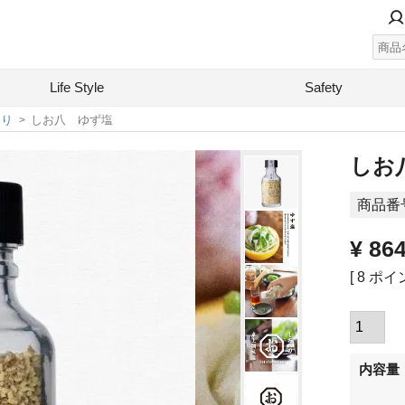
Life Style
Safety
わり
しお八 ゆず塩
しお
商品番
¥
86
[
8
ポイン
内容量