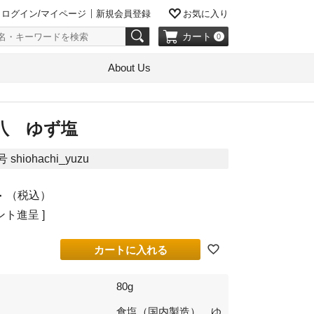
ログイン/マイページ
新規会員登録
お気に入り
カート
0
About Us
八 ゆず塩
号
shiohachi_yuzu
4
税込
ト進呈 ]
カートに入れる
80g
食塩（国内製造）、ゆ