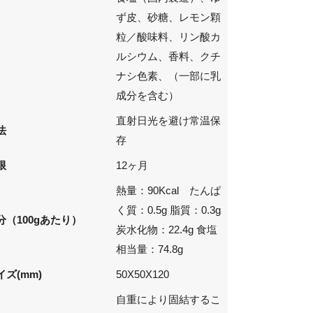
ず皮、砂糖、レモン顆
粒／酸味料、リン酸カ
ルシウム、香料、クチ
ナシ色素、（一部に乳
成分を含む）
直射日光を避け常温保
法
存
限
12ヶ月
熱量：90Kcal たんぱ
く質：0.5g 脂質：0.3g
分（100gあたり）
炭水化物：22.4g 食塩
相当量：74.8g
ズ(mm)
50X50X120
自重により固結するこ