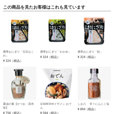
この商品を見たお客様はこれも見ています
携帯おにぎり「五目おこ
携帯おにぎり「わかめ」
携帯おにぎり「鮭」
わ」
¥
324
（税込）
¥
324
（税込）
¥
324
（税込）
醤油の素【かつお・昆布
IZAMESHI/イザメシ おで
しお八 辛々にんにく塩
味】
ん
¥
864
（税込）
¥
756
（税込）
¥
594
（税込）