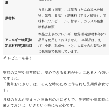
量
うるち米（国産）、塩昆布（たん白加水分解
物、昆布、食塩） / 調味料（アミノ酸等）、甘
原材料
味料（ソルビトール、甘草）、カラメル色素、
増粘多糖類
本品は上表のアレルギー物質(特定原材料等)28
アレルギー物質(特
品目を使用しておりません。 本製品は、え
定原材料等)28品目
び、小麦、乳成分、さけ、大豆を含む製品と同
じ包装室で包装しています。
レビューを書く
突然の災害や非常時に、安心できる食料が手元にあると心強い
ですよね。
「携帯おにぎり」は、そんな時のために作られた長期保存食で
す。
具材の旨みが詰まった三角形のおにぎりで、災害時や非常時に
備えておけば、いざという時にも安心です。