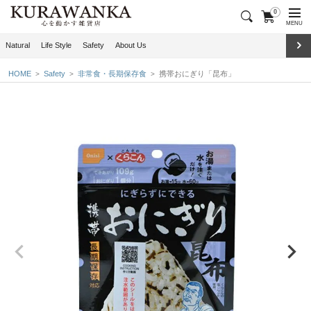
0
MENU
Natural
Life Style
Safety
About Us
HOME
Safety
非常食・長期保存食
携帯おにぎり「昆布」