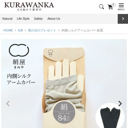
0
MENU
Natural
Life Style
Safety
About Us
HOME
Gift
母の日のプレゼント
内側シルクアームカバー 鉄黒