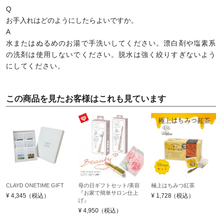
Q
お手入れはどのようにしたらよいですか。
A
水またはぬるめのお湯で手洗いしてください。漂白剤や塩素系
の洗剤は使用しないでください。脱水は強く絞りすぎないよう
にしてください。
この商品を見たお客様はこれも見ています
CLAYD ONETIME GIFT
母の日ギフトセット/美容
極上はちみつ紅茶
『お家で簡単サロン仕上
¥
4,345
（税込）
¥
1,728
（税込）
げ』
¥
4,950
（税込）