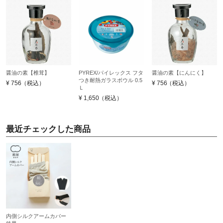
醤油の素【椎茸】
PYREX/パイレックス フタ
醤油の素【にんにく】
つき耐熱ガラスボウル 0.5
¥
756
（税込）
¥
756
（税込）
Ｌ
¥
1,650
（税込）
最近チェックした商品
内側シルクアームカバー