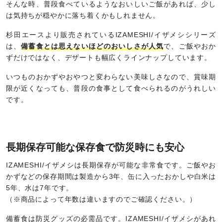
そんな時、普段食べているようなおいしいご飯があれば、少し
は気持ちが穏やかに落ち着くかもしれません。
杉田エースより販売されているIZAMESHI/イザメシシリーズ
は、
備蓄食とは思えないほどのおいしさが人気
で、ご飯やおか
ずだけではなく、デザートも幅広くラインナップしています。
いつものおかずやおやつと変わらない美味しさなので、賞味期
限が近くなっても、普段の食事として食べられるのがうれしい
です。
長期保存可能な保存食で防災時にも安心
IZAMESHI/イザメシは長期保存が可能な非常食です。ご飯やお
かずなどの保存期間は製造から3年、缶に入ったおかしや白米は
5年、水は7年です。
（※商品によって年数は違いますのでご確認ください。）
備蓄食は防災グッズの必需品です。IZAMESHI/イザメシがあれ