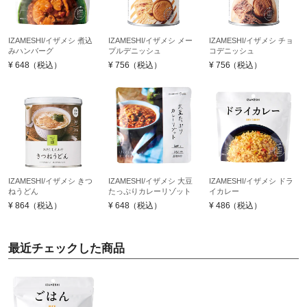
IZAMESHI/イザメシ 煮込
IZAMESHI/イザメシ メー
IZAMESHI/イザメシ チョ
みハンバーグ
プルデニッシュ
コデニッシュ
¥
648
（税込）
¥
756
（税込）
¥
756
（税込）
IZAMESHI/イザメシ きつ
IZAMESHI/イザメシ 大豆
IZAMESHI/イザメシ ドラ
ねうどん
たっぷりカレーリゾット
イカレー
¥
864
（税込）
¥
648
（税込）
¥
486
（税込）
最近チェックした商品