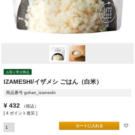
お取り寄せ商品
IZAMESHI/イザメシ ごはん（白米）
商品番号
gohan_izameshi
¥
432
税込
[
4
ポイント進呈 ]
カートに入れる