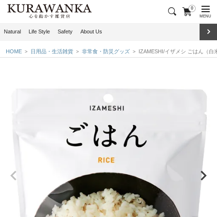
0
MENU
Natural
Life Style
Safety
About Us
HOME
日用品・生活雑貨
非常食・防災グッズ
IZAMESHI/イザメシ ごはん（白