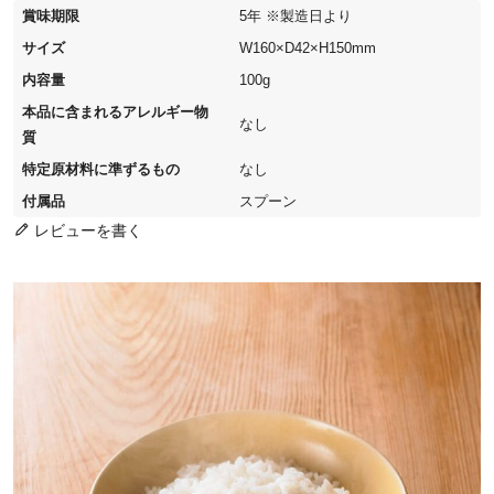
賞味期限
5年 ※製造日より
サイズ
W160×D42×H150mm
内容量
100g
本品に含まれるアレルギー物
なし
質
特定原材料に準ずるもの
なし
付属品
スプーン
レビューを書く