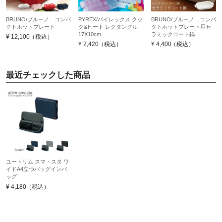
BRUNO/ブルーノ コンパ
PYREX/パイレックス クッ
BRUNO/ブルーノ コンパ
クトホットプレート
ク&ヒート レクタングル
クトホットプレート用セ
17X10cm
ラミックコート鍋
¥
12,100
（税込）
¥
2,420
（税込）
¥
4,400
（税込）
最近チェックした商品
ユートリム スマ・スタ ワ
イドA4立つバッグインバ
ッグ
¥
4,180
（税込）