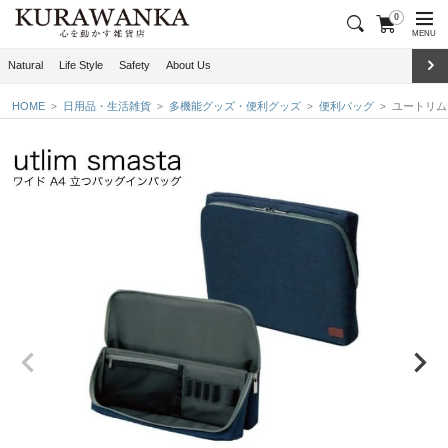
0
MENU
Natural
Life Style
Safety
About Us
HOME
日用品・生活雑貨
多機能グッズ・便利グッズ
便利バッグ
ユートリム