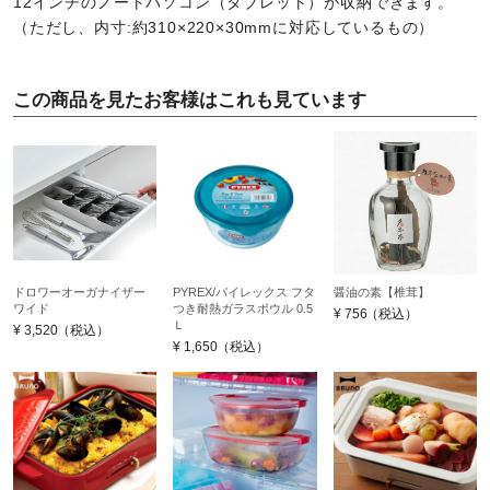
12インチのノートパソコン（タブレット）が収納できます。
（ただし、内寸:約310×220×30mmに対応しているもの）
この商品を見たお客様はこれも見ています
ドロワーオーガナイザー
PYREX/パイレックス フタ
醤油の素【椎茸】
ワイド
つき耐熱ガラスボウル 0.5
¥
756
（税込）
Ｌ
¥
3,520
（税込）
¥
1,650
（税込）