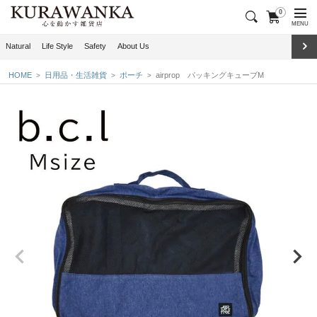
0
MENU
Natural
Life Style
Safety
About Us
HOME
日用品・生活雑貨
ポーチ
airprop パッキングキューブM