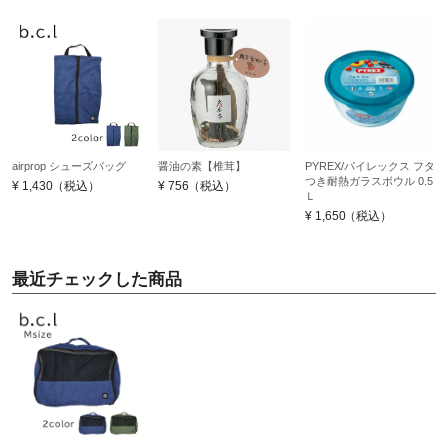
airprop シューズバッグ
醤油の素【椎茸】
PYREX/パイレックス フタ
つき耐熱ガラスボウル 0.5
¥
1,430
（税込）
¥
756
（税込）
Ｌ
¥
1,650
（税込）
最近チェックした商品