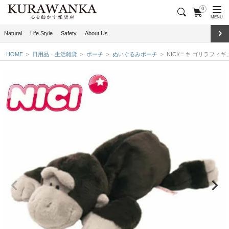
0
MENU
Natural
Life Style
Safety
About Us
HOME
日用品・生活雑貨
ポーチ
ぬいぐるみポーチ
NICI/ニキ ゴリラフィ