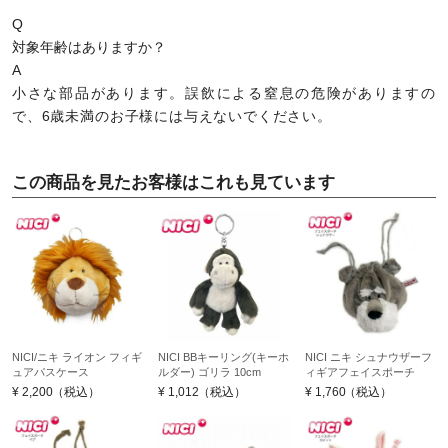
Q
対象年齢はありますか？
A
小さな部品があります。誤飲による窒息の危険がありますの
で、6歳未満のお子様には与えないでください。
この商品を見たお客様はこれも見ています
NICI/ニキ ライオン フィギ
NICI BBキーリング(キーホ
NICI ニキ シュナウザーフ
ュアパスケース
ルダー) ゴリラ 10cm
ィギアフェイスポーチ
¥
2,200
（税込）
¥
1,012
（税込）
¥
1,760
（税込）