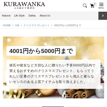
0
MENU
Natural
Life Style
Safety
About Us
HOME
Gift
クリスマスプレゼント
4001円から5000円まで
4001円から5000円まで
彼氏や彼女など大切な人に贈りたい予算5000円以内で
買えるおすすめのクリスマスプレゼント。もらってう
れしい定番のクリスマスプレゼントから他人と被らな
いセンスのある上質アイテムを取り揃えました。