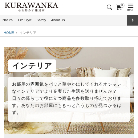
0
MENU
Natural
Life Style
Safety
About Us
HOME
インテリア
インテリア
お部屋の雰囲気をパッと華やかにしてくれるオシャレ
な
インテリア
でより充実した生活を送りませんか？
日々の暮らしで役に立つ商品を多数取り揃えておりま
す。あなたのお部屋にもきっと合うものが見つかるは
ず。