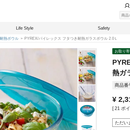
Life Style
Safety
耐熱ボウル
PYREX/パイレックス フタつき耐熱ガラスボウル 2.0Ｌ
お取り寄
PY
熱ガラ
商品番
¥
2,3
[
21
ポイ
ただい