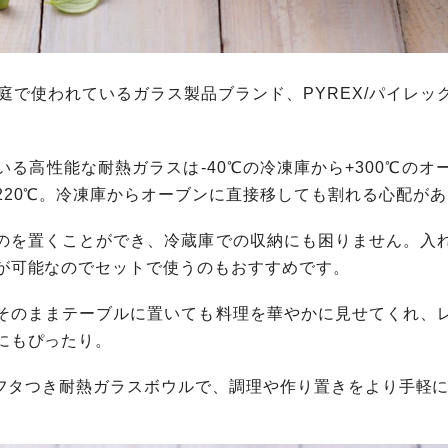
庭で使われているガラス製品ブランド、PYREX/パイレッ
る高性能な耐熱ガラスは-40℃の冷凍庫から+300℃のオ
220℃。冷凍庫からオーブンに直接移しても割れる心配が
のを置くことができ、冷蔵庫での収納にも困りません。入
が可能なのでセットで使うのもおすすめです。
そのままテーブルに置いても料理を華やかに見せてくれ、
にもぴったり。
クスフタつき耐熱ガラスボウルで、調理や作り置きをより手軽