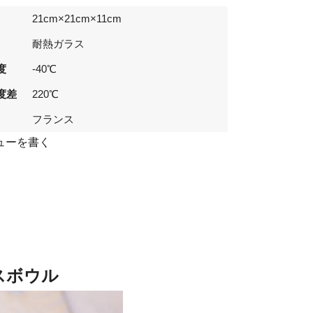
21cm×21cm×11cm
耐熱ガラス
度
-40℃
度差
220℃
フランス
ューを書く
スボウル