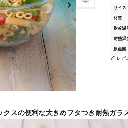
サイズ
材質
耐冷温
耐熱温
原産国
レビ
イレックスの便利な大きめフタつき耐熱ガラ