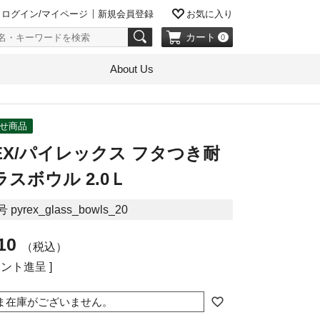
ログイン/マイページ
新規会員登録
お気に入り
カート
0
About Us
せ商品
REX/パイレックス フタつき耐
スボウル 2.0Ｌ
号
pyrex_glass_bowls_20
10
税込
ント進呈 ]
ま在庫がございません。