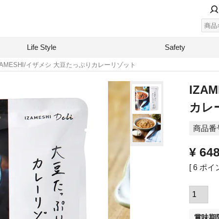
Life Style
Safety
ZAMESHI/イザメシ 大豆たっぷりカレーリゾット
IZA
カレ
商品番
¥
64
[
6
ポイン
賞味期