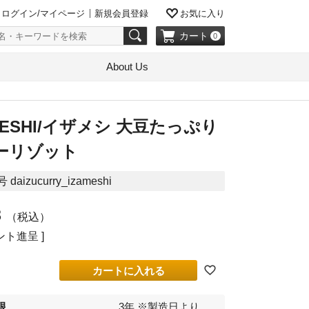
ログイン/マイページ
新規会員登録
お気に入り
カート
0
About Us
MESHI/イザメシ 大豆たっぷり
ーリゾット
号
daizucurry_izameshi
8
税込
ト進呈 ]
カートに入れる
限
3年 ※製造日より