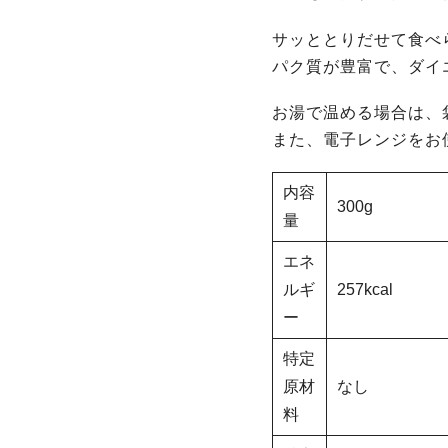
サッととりだせて食べ
パク質が豊富で、ダイ
お湯で温める場合は、
また、電子レンジをお
内容
300g
量
エネ
ルギ
257kcal
ー
特定
原材
なし
料