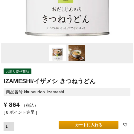
お取り寄せ商品
IZAMESHI/イザメシ きつねうどん
商品番号
kituneudon_izameshi
¥
864
税込
[
8
ポイント進呈 ]
カートに入れる