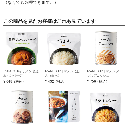
（なくても調理できます。）
この商品を見たお客様はこれも見ています
IZAMESHI/イザメシ 煮込
IZAMESHI/イザメシ ごは
IZAMESHI/イザメシ メー
みハンバーグ
ん（白米）
プルデニッシュ
¥
648
（税込）
¥
432
（税込）
¥
756
（税込）