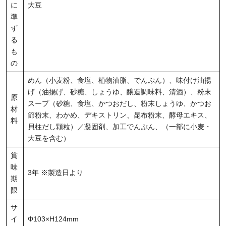
に
大豆
準
ず
る
も
の
めん（小麦粉、食塩、植物油脂、でんぷん）、味付け油揚
げ（油揚げ、砂糖、しょうゆ、醸造調味料、清酒）、粉末
原
スープ（砂糖、食塩、かつおだし、粉末しょうゆ、かつお
材
節粉末、わかめ、デキストリン、昆布粉末、酵母エキス、
料
貝柱だし顆粒）／凝固剤、加工でんぷん、（一部に小麦・
大豆を含む）
賞
味
3年 ※製造日より
期
限
サ
イ
Φ103×H124mm