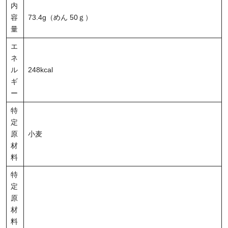
内
容
73.4g（めん 50ｇ）
量
エ
ネ
ル
248kcal
ギ
ー
特
定
原
小麦
材
料
特
定
原
材
料