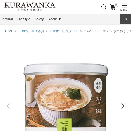
0
MENU
Natural
Life Style
Safety
About Us
HOME
日用品・生活雑貨
非常食・防災グッズ
IZAMESHI/イザメシ きつねうど